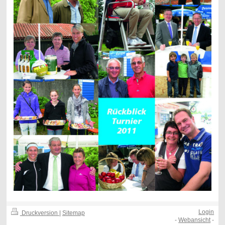
Login
Druckversion
|
Sitemap
-
Webansicht
-